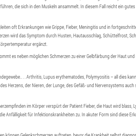
führen, die sich in den Muskeln ansammelt. In diesem Fall reicht ein gut
gleiten oft Erkrankungen wie Grippe, Fieber, Meningitis und in fortgeschri
zen wird das Symptom durch Husten, Hautausschlag, Schüttelfrost, Sch
örpertemperatur ergänzt.
n kommt es neben möglichen Schmerzen zu einer Gelbfärbung der Haut und 
indegewebe.
. . . Arthritis, Lupus erythematodes, Polymyositis – all dies 
 des Herzens, der Nieren, der Lunge, des Gefäß- und Nervensystems auch
merzempfinden im Körper verspürt der Patient Fieber, die Haut wird blass
ie Anfälligkeit für Infektionskrankheiten zu. In akuter Form sind diese E
den können Gelenkschmerzen auftreten, bevor die Krankheit selbst diagno