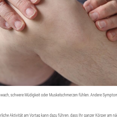
chwach, schwere Müdigkeit oder Muskelschmerzen fühlen. Andere Symptome 
erliche Aktivität am Vortag kann dazu führen, dass Ihr ganzer Körper am nä