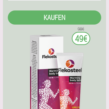
KAUFEN
98€
49€