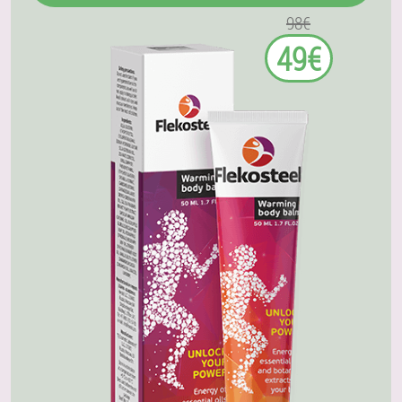
98€
49€